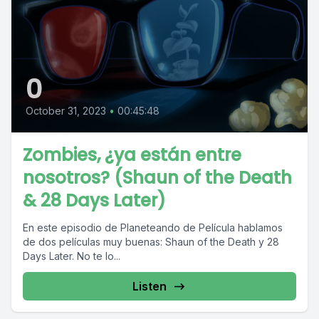
0
October 31, 2023
•
00:45:48
Zombies, ¿ya están entre
nosotros? (Shaun of the Death
& 28 Days Later)
En este episodio de Planeteando de Película hablamos
de dos películas muy buenas: Shaun of the Death y 28
Days Later. No te lo...
Listen